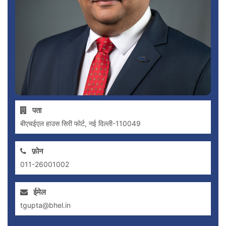
पता
बीएचईएल हाउस सिरी फोर्ट, नई दिल्ली-110049
फ़ोन
011-26001002
ईमेल
tgupta@bhel.in